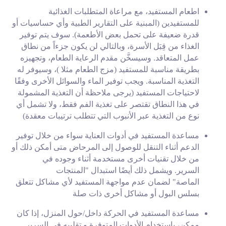
اطعام المستفيد، مع مراعاة المتطلبات الغذائية
للمستفيدين
)
المبنية على التقارير الطبية وأي حساسيات أو
قدرة ضعيفة على تحمل بعض الأطعمة). سوف يتم توفير
الغذاء من قِبَل
الأسرة، وبالتالي لن يكون جزءاً من نطاق
عمل المتعاقد. وسيسخَّن مقدم الرعاية الطعام، وتجهيزه
بطريقة مناسبة للمستفيد
)
مزج الطعام مثلا
(
، وسيوفر له
التغذية المناسبة. ويجب توفير الماء والسوائل الأخرى وفقًا
لاحتياجات المستفيد (
يرجى ملاحظة أن التغذية المشمولة
في هذا النطاق تقتصر على تغذية الفم فقط، ولا تشمل أي
نوع من التغذية عبر الأنبوب التي تتطلب ترتيبات معقدة)
مساعدة المستفيد في أدوات العناية سواء من خلال توفير
الدعم أثناء التنقل للوصول إلى
المرحاض متى أمكن ذلك أو
من خلال تقنيات أخرى مستخدمة أثناء وجوده في
السرير. ويشمل
ذلك أيضًا استبدال "المنتجات
الماصة" لضمان عدم مواجهة المستفيد لأي مشاكل تتعلق
بسلس
البول أو مشاكل أخرى ذات صلة
مساعدة المستفيد في الحركة داخل/حول المنزل، إذا كان
ممكن، باستخدام الأدوات المتوفرة
و تقليبه في السرير