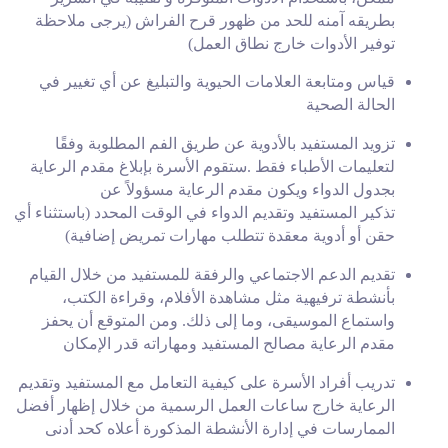
بطريقه آمنه للحد من ظهور قرح الفراش
)
يرجى ملاحظة
توفير الأدوات خارج نطاق العمل)
قياس ومتابعة العلامات الحيوية والتبليغ عن أي تغيير في
الحالة الصحية
تزويد المستفيد بالأدوية عن طريق الفم المطلوبة
وفقًا
لتعليمات الأطباء فقط .ستقوم الأسرة بإبلاغ مقدم الرعاية
بجدول الدواء ويكون مقدم الرعاية مسؤولاً عن
تذكير
المستفيد وتقديم الدواء في الوقت المحدد
)
باستثناء أي
حقن أو أدوية معقدة تتطلب
مهارات تمريض إضافية)
تقديم الدعم الاجتماعي والرفقة للمستفيد من خلال القيام
بأنشطة ترفيهية مثل مشاهدة الأفلام، وقراءة الكتب،
واستماع الموسيقى، وما إلى ذلك. ومن المتوقع أن يحفز
مقدم
الرعاية مصالح المستفيد ومهاراته قدر الإمكان
تدريب أفراد الأسرة على كيفية التعامل مع المستفيد وتقديم
الرعاية خارج ساعات العمل الرسمية من خلال إظهار أفضل
الممارسات
في إدارة الأنشطة المذكورة أعلاه كحد أدنى