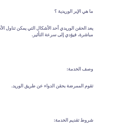
ما هي الإبر الوريدية ؟
يعد الحقن الوريدي أحد الأشكال التي يمكن تناول ال
مباشرة، فيؤدي إلى سرعة التأثير.
وصف الخدمة:
تقوم اﻟﻤﻤﺮﺿﺔ ﺑﺤﻘﻦ اﻟﺪواء ﻋﻦ ﻃﺮﻳﻖ اﻟﻮرﻳﺪ.
شروط تقديم الخدمة: