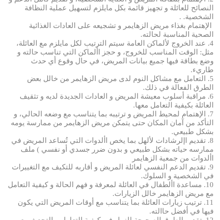
النصائح للعائلة و تجهيز قائمة بكل مايلزم لتسهيل عملية النظافة
الشخصية. .
الإهتمام بغذاء مريض الزهايمر و تشجيعه على العادات الغذائية
الصحية المناسبة لحالته.
4. عند الخروج لألماكن العامة سيتم الترتيب لكل مايلزم مع العائلة،
مثل: الوقت المناسب للخروج، و حجز األماكن التي تناسب حالته و
وضع بطاقة فيها جميع بيانات المريض، في حال وقوع أي حدث
طاريء.
5. التعامل مع مشاكل النوم لدى مريض الزهايمر من خالل بعض
الطرق الفعالة في ذلك.
6. مراقبة أسلوب معيشة المريض و العادات الجديدة لديه و تثقيف
العائلة بكيفية التعامل معها.
7. الإهتمام لمحيط المريض و ترتيبه بما يتناسب مع وضعه الحالي، و
التأكد من آمان المكان حتى يتمكن مريض الزهايمر من ممارسة يومه
بشكل طبيعي.
8. تقديم اإلرشادات لألهل بما يخص األدوات التي تُساعد المريض في
ممارسه حياته بشكل طبيعي و بدون ضرر جسدي أو نفسي ) ملف
األدوات من جمعية الزهايمر
9. تقديم الدعم النفسي لعائلة المريض و أقاربه للتكيف مع التغييرات
في الشخصية و السلوك.
10. مساعدة األطفال في العائلة لمعرفة و فهم الحالة و كيفية التعامل
مع مريض الزهايمر خالل الزيارات.
11. ترتيب زيارات العائلة بما يتناسب مع أوقات المريض التي يكون
فيها في أفضل حاالته.