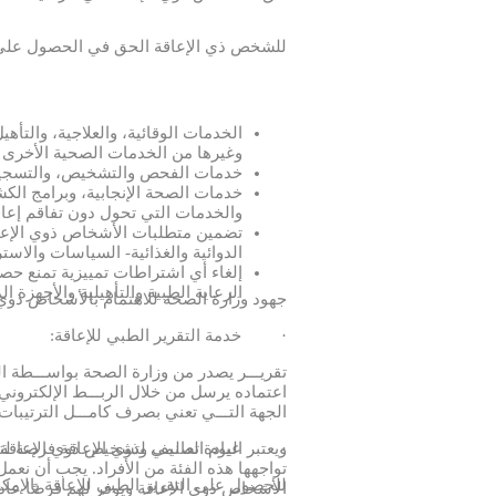
للشخص ذي الإعاقة الحق في الحصول على 
الخدمات الوقائية، والعلاجية، والتأهي
وغيرها من الخدمات الصحية الأخرى 
خدمات الفحص والتشخيص، والتسجيل 
خدمات الصحة الإنجابية، وبرامج الك
والخدمات التي تحول دون تفاقم إعا
تضمين متطلبات الأشخاص ذوي الإعاق
الدوائية والغذائية- السياسات والاس
إلغاء أي اشتراطات تمييزية تمنع ح
الرعاية الطبية والتأهيلية والأجهزة
جهود وزارة الصحة للاهتمام بالأشخاص ذوي 
·
خدمة التقرير الطبي للإعاقة
:
تقريـــر يصدر من وزارة الصحة بواســـطة
اعتماده يرسل من خلال الربـــط الإلكتروني مـ
الجهة التـــي تعني بصرف كامـــل الترتيبات ا
·
عيادة تصنيف وتشخيص ذوي الإعاقة
ويعتبر اليوم العالمي لذوي الإعاقة فرصة لتذ
تواجهها هذه الفئة من الأفراد. يجب أن نع
للحصول على التقرير الطبي للإعاقة بالإم
الأشخاص ذوي الإعاقة ويوفر لهم فرصًا عاد