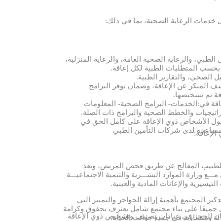
خدمات الرعاية الصحية، بما في ذلك
:
ل الطبي، والرعاية الصحية العامة، والرعاية المنزلية،
بحسب المتطلبات الطبية لكل إعاقة
.
الصحي، والتقارير الطبية
.
شف المبكر عن الإعاقة، وضمان توفر البرامج
قة تم تشخيصها
.
ة في:الخدمات- البرامج الصحية- المعلومات
تراتيجيات والخطط الصحية والبرامج ذات الصلة
.
صول الأشخاص ذوي الإعاقة على كامل الحق في
 المساعدة لدى شركات التأمين الطبي
الإعاقة:
 الطبيب المعالج عن طريق فحص المريض، وبعد
ــع وزارة الموارد البشـــرية والتنمية الاجتماعيـــة
لتيسيرية والإعانات المادية والعينية
.
:
كير المجتمع بأهمية إزالة الحواجز والتمييز التي
مل جميعًا على بناء مجتمع شامل يعترف بحقوق وكرامة
كان الحجز في عيادات تصنيف وتشخيص ذوي الإعاقة
لة ومتساوية في جميع جوانب الحياة.