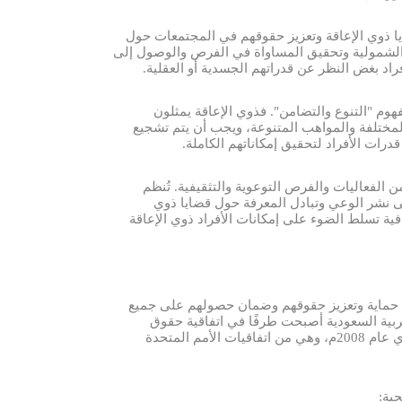
يا ذوي الإعاقة وتعزيز حقوقهم في المجتمعات حول
ز الشمولية وتحقيق المساواة في الفرص والوصول إلى
راد بغض النظر عن قدراتهم الجسدية أو العقلية.
هوم "التنوع والتضامن". فذوي الإعاقة يمثلون
لمختلفة والمواهب المتنوعة، ويجب أن يتم تشجيع
درات الأفراد لتحقيق إمكاناتهم الكاملة.
ن الفعاليات والفرص التوعوية والتثقيفية. تُنظم
شر الوعي وتبادل المعرفة حول قضايا ذوي
افية تسلط الضوء على إمكانات الأفراد ذوي الإعاقة
 حماية وتعزيز حقوقهم وضمان حصولهم على جميع
عربية السعودية أصبحت طرفًا في اتفاقية حقوق
الأشخاص ذوي الإعاقة وبروتوكولها الاختياري عام 2008م، وهي من اتفاقيات الأمم المتحدة
حية
: