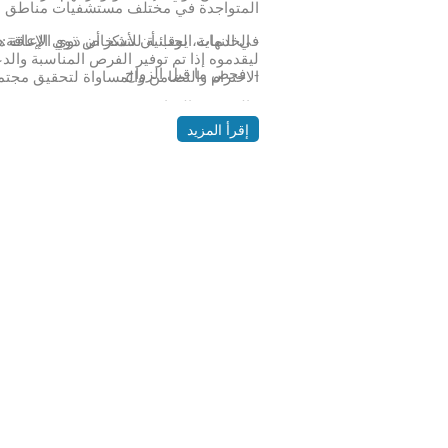
المتواجدة في مختلف مستشفيات مناطق ا
-
الخدمات الوقائية للأشخاص ذوي الإعاقة
:
في النهاية، يجب أن نتذكر أن ذوي الإعاقة 
ليقدموه إذا تم توفير الفرص المناسبة والدعم
-
فحص ما قبل الزواج
.
الاحترام والتضامن والمساواة لتحقيق مجتمع
-
المشورة الوراثية
.
إقرأ المزيد
-
الفحص المبكر لحديثي الولادة (برامج ال
-
برنامج طبيب لكل أسرة بمراكز الرعاية الأ
-
الفحص الاستكشافي لطلاب المدارس
.
-
القدم السكرية والوقاية من البتر
.
-
اللقاحات وتحصينات الأطفال
.
-
خدمة متابعة حمل المرأة
.
·
الخدمات العلاجية للأشخاص ذوي الإع
-
مراكز زراعة القوقعة
-
البرنامج الوطني لاضطرابات النمو والسل
-
تأهيل اضطرابات النمو والنطق والتخاطب