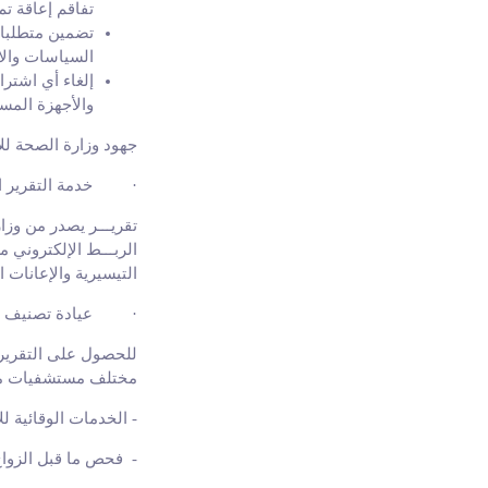
تفاقم إعاقة ت
تضمين متطلبات
السياسات والا
إلغاء أي اشتر
والأجهزة المس
جهود وزارة الصحة لل
·
خدمة التقرير ا
تقريـــر يصدر من وز
الربـــط الإلكتروني م
التيسيرية والإعانات ال
·
عيادة تصنيف 
للحصول على التقرير 
مختلف مستشفيات من
-
الخدمات الوقائية ل
-
فحص ما قبل الزوا